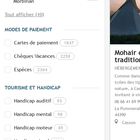
Morbihan
Tout afficher (10)
MODES DE PAIEMENT
Cartes de paiement
1847
Mohair d
Chèques Vacances
2258
traditio
HÉBERGEMEN
Espèces
2364
Comme dans u
toiles des ti
TOURISME ET HANDICAP
nature, à Ca
invitent à v
Handicap auditif
93
06 66 41 69 9
La Pommera
Handicap mental
98
44390
Casson
Handicap moteur
85