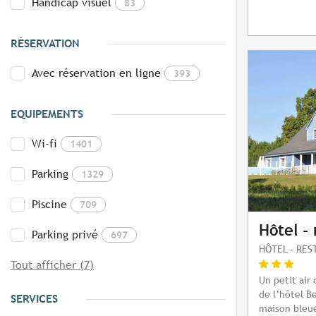
Handicap visuel
83
RÉSERVATION
Avec réservation en ligne
393
EQUIPEMENTS
Wi-fi
1401
Parking
1329
Piscine
709
Hôtel - 
Parking privé
697
HÔTEL - RE
Tout afficher (7)
Un petit air
de l’hôtel B
SERVICES
maison bleue 