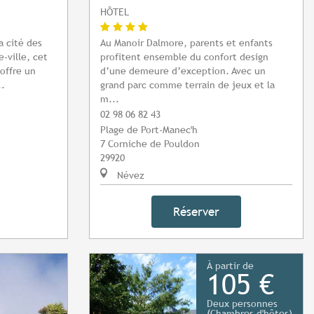
HÔTEL
a cité des
Au Manoir Dalmore, parents et enfants
-ville, cet
profitent ensemble du confort design
offre un
d’une demeure d’exception. Avec un
..
grand parc comme terrain de jeux et la
m...
02 98 06 82 43
Plage de Port-Manec'h
7 Corniche de Pouldon
29920
Névez
Réserver
À partir de
105 €
Deux personnes
(Chambres d'hôtes)