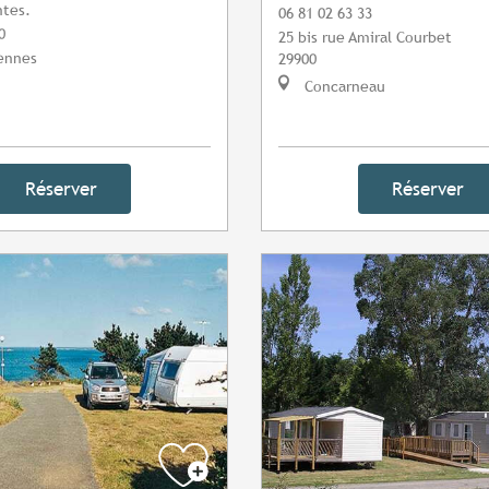
ntes.
06 81 02 63 33
0
25 bis rue Amiral Courbet
Rennes
29900
Concarneau
Réserver
Réserver