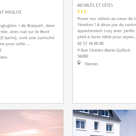
MEUBLÉS ET GÎTES
T INSOLITE
Posez vos valises au cœur de l
Vénètes ! À deux pas du centre
oglogîtes » de Braspart, dans
appartement cosy avec jardin 
rrée, avec vue sur le Mont
pied-à-terre idéal pour arpen.
(l’autre), sont une curiosité
02 57 18 00 00
ne pour celle...
9 Rue Charles-Marie Guillois
7
56000
Yann
Vannes
s