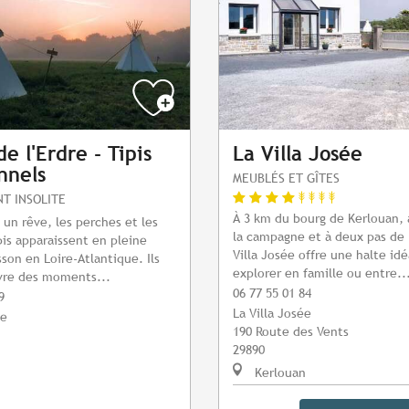
e l'Erdre - Tipis
La Villa Josée
nnels
MEUBLÉS ET GÎTES
T INSOLITE
À 3 km du bourg de Kerlouan,
n rêve, les perches et les
la campagne et à deux pas de 
pis apparaissent en pleine
Villa Josée offre une halte id
sson en Loire-Atlantique. Ils
explorer en famille ou entre..
ivre des moments...
06 77 55 01 84
9
La Villa Josée
ie
190 Route des Vents
29890
Kerlouan