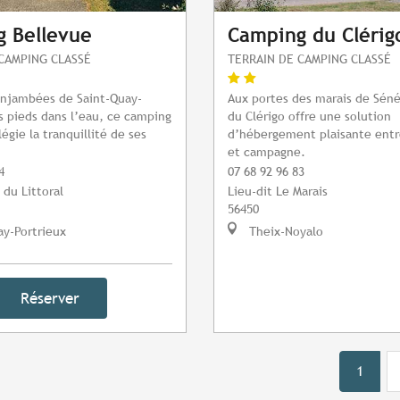
 Bellevue
Camping du Clérig
CAMPING CLASSÉ
TERRAIN DE CAMPING CLASSÉ
enjambées de Saint-Quay-
Aux portes des marais de Séné
es pieds dans l’eau, ce camping
du Clérigo offre une solution
ilégie la tranquillité de ses
d’hébergement plaisante entre
et campagne.
4
07 68 92 96 83
 du Littoral
Lieu-dit Le Marais
56450
y-Portrieux
Theix-Noyalo
Réserver
1