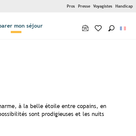
Pros
Presse
Voyagistes
Handicap
parer mon séjour
Recherche
Voir les favoris
r aux favoris
harme, à la belle étoile entre copains, en
ssibilités sont prodigieuses et les nuits