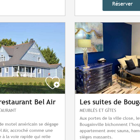
Réserver
restaurant Bel Air
Les suites de Boug
STAURANT
MEUBLÉS ET GÎTES
Aux portes de la ville close, l
 de motel américain se dégage
Bougainville bichonnent l’hosp
el Air, accroché comme une
appartement avec sauna, ha
à la voie rapide qui relie
sièges massants.