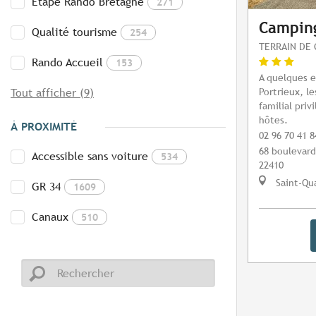
Etape Rando Bretagne
271
Camping
Qualité tourisme
254
TERRAIN DE 
Rando Accueil
153
A quelques 
Portrieux, l
Tout afficher (9)
familial priv
hôtes.
À PROXIMITÉ
02 96 70 41 8
68 boulevard
Accessible sans voiture
534
22410
Saint-Qua
GR 34
1609
Canaux
510