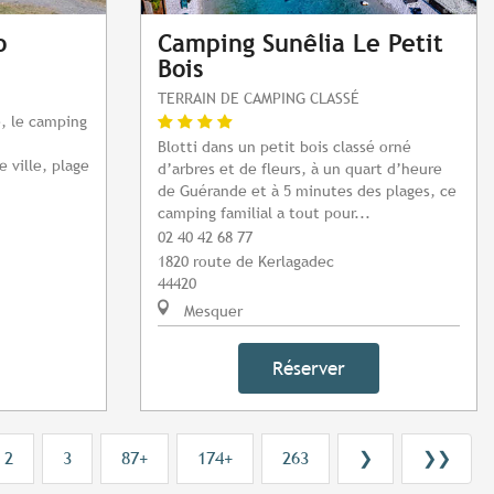
o
Camping Sunêlia Le Petit
Bois
TERRAIN DE CAMPING CLASSÉ
, le camping
Blotti dans un petit bois classé orné
 ville, plage
d’arbres et de fleurs, à un quart d’heure
de Guérande et à 5 minutes des plages, ce
camping familial a tout pour...
02 40 42 68 77
1820 route de Kerlagadec
44420
Mesquer
Réserver
2
3
87+
174+
263
❯
❯❯