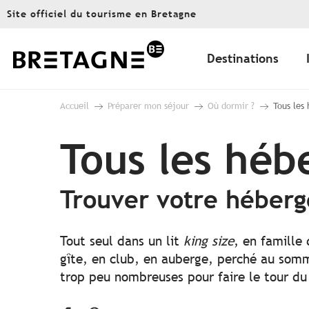
Aller
Site officiel du tourisme en Bretagne
au
contenu
principal
Destinations
Accueil
Préparer mon séjour
Où dormir ?
Tous les
Tous les hé
Trouver votre héber
Tout seul dans un lit
king size
, en famille
gîte, en club, en auberge, perché au somme
trop peu nombreuses pour faire le tour du