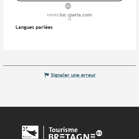
www.loc-maria.com
Langues parlées
Langues parlées
Signaler une erreur