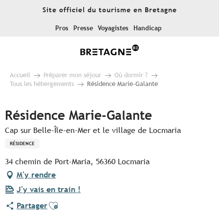
Aller
Site officiel du tourisme en Bretagne
au
contenu
Pros
Presse
Voyagistes
Handicap
principal
Accueil
Préparer mon séjour
Où dormir ?
Tous les hébergements
Résidence Marie-Galante
Résidence Marie-Galante
Cap sur Belle-Île-en-Mer et le village de Locmaria
RÉSIDENCE
34 chemin de Port-Maria, 56360 Locmaria
M'y rendre
J'y vais en train !
Ajouter aux favoris
Partager