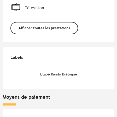
Télévision
Afficher toutes les prestations
Offres de prestations
Labels
Labels
Etape Rando Bretagne
Moyens de paiement