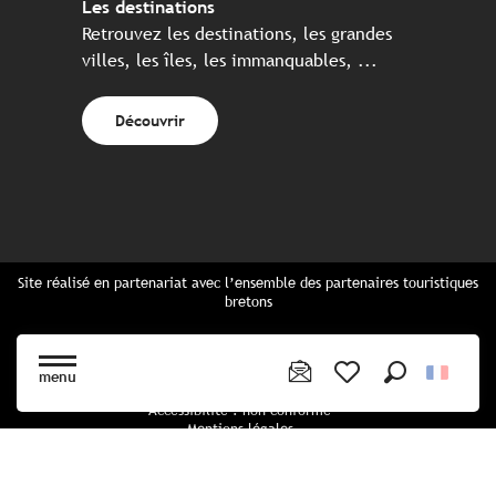
Les destinations
Retrouvez les destinations, les grandes
villes, les îles, les immanquables, ...
Découvrir
Site réalisé en partenariat avec l’ensemble des partenaires touristiques
bretons
Questions fréquentes
Cartes Bretagne & brochures
menu
Plan du site
Recherche
Voir les favoris
Accessibilité : non conforme
Mentions légales
Politique de confidentialité
Politique cookies
Paramètres des cookies