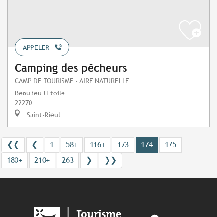
APPELER
Camping des pêcheurs
CAMP DE TOURISME - AIRE NATURELLE
Beaulieu l'Etoile
22270
Saint-Rieul
❮❮
❮
1
58+
116+
173
174
175
180+
210+
263
❯
❯❯