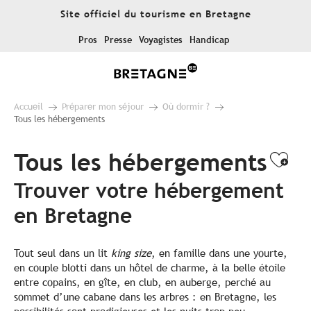
Aller
Site officiel du tourisme en Bretagne
au
contenu
Pros
Presse
Voyagistes
Handicap
principal
Accueil
Préparer mon séjour
Où dormir ?
Tous les hébergements
Tous les hébergements
Ajo
Trouver votre hébergement
en Bretagne
Tout seul dans un lit
king size
, en famille dans une yourte,
en couple blotti dans un hôtel de charme, à la belle étoile
entre copains, en gîte, en club, en auberge, perché au
sommet d’une cabane dans les arbres : en Bretagne, les