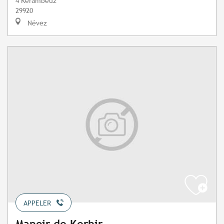
4 Kerambeuz
29920
Névez
APPELER