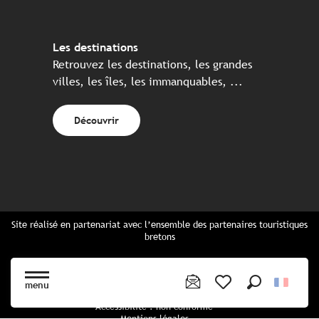
Les destinations
Retrouvez les destinations, les grandes
villes, les îles, les immanquables, ...
Découvrir
Site réalisé en partenariat avec l’ensemble des partenaires touristiques
bretons
Questions fréquentes
Cartes Bretagne & brochures
menu
Plan du site
Recherche
Voir les favoris
Accessibilité : non conforme
Mentions légales