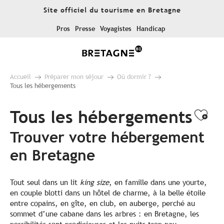
Aller
Site officiel du tourisme en Bretagne
au
contenu
Pros
Presse
Voyagistes
Handicap
principal
Accueil
Préparer mon séjour
Où dormir ?
Tous les hébergements
Tous les hébergements
Ajo
Trouver votre hébergement
en Bretagne
Tout seul dans un lit
king size
, en famille dans une yourte,
en couple blotti dans un hôtel de charme, à la belle étoile
entre copains, en gîte, en club, en auberge, perché au
sommet d’une cabane dans les arbres : en Bretagne, les