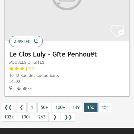
APPELER
Le Clos Luly - Gîte Penhouët
MEUBLÉS ET GÎTES
10-12 Rue des Coquelicots
56300
Neulliac
❮❮
❮
1
50+
100+
149
150
151
152+
190+
263
❯
❯❯