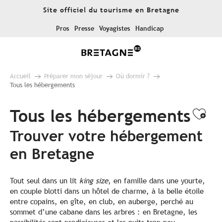
Aller
Site officiel du tourisme en Bretagne
au
contenu
Pros
Presse
Voyagistes
Handicap
principal
Accueil
Préparer mon séjour
Où dormir ?
Tous les hébergements
Tous les hébergements
Ajo
Trouver votre hébergement
en Bretagne
Tout seul dans un lit
king size
, en famille dans une yourte,
en couple blotti dans un hôtel de charme, à la belle étoile
entre copains, en gîte, en club, en auberge, perché au
sommet d’une cabane dans les arbres : en Bretagne, les