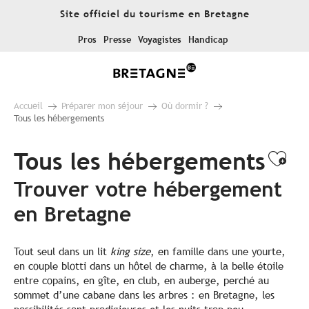
Aller
Site officiel du tourisme en Bretagne
au
contenu
Pros
Presse
Voyagistes
Handicap
principal
Accueil
Préparer mon séjour
Où dormir ?
Tous les hébergements
Tous les hébergements
Ajo
Trouver votre hébergement
en Bretagne
Tout seul dans un lit
king size
, en famille dans une yourte,
en couple blotti dans un hôtel de charme, à la belle étoile
entre copains, en gîte, en club, en auberge, perché au
sommet d’une cabane dans les arbres : en Bretagne, les