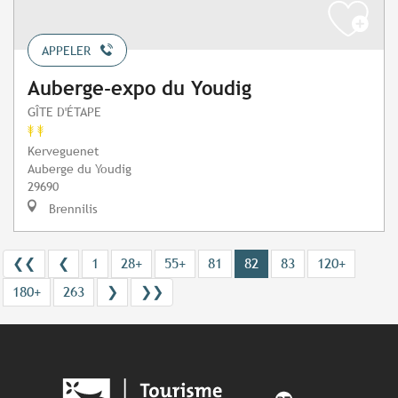
APPELER
Auberge-expo du Youdig
GÎTE D'ÉTAPE
Kerveguenet
Auberge du Youdig
29690
Brennilis
❮❮
❮
1
28+
55+
81
82
83
120+
180+
263
❯
❯❯