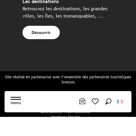
Les destinations
Retrouvez les destinations, les grandes
villes, les îles, les immanquables, ...
Découvrir
Site réalisé en partenariat avec l’ensemble des partenaires touristiques
bretons
Questions fréquentes
Cartes Bretagne & brochures
menu
Plan du site
Recherche
Voir les favoris
Accessibilité : non conforme
Mentions légales
Politique de confidentialité
Politique cookies
Paramètres des cookies