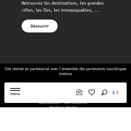
Retrouvez les destinations, les grandes
villes, les îles, les immanquables, ...
Découvrir
Site réalisé en partenariat avec l’ensemble des partenaires touristiques
bretons
Questions fréquentes
Cartes Bretagne & brochures
menu
Plan du site
Recherche
Voir les favoris
Accessibilité : non conforme
Mentions légales
Politique de confidentialité
Politique cookies
Paramètres des cookies
CGU Réservation