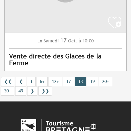
17
Samedi
Oct.
à 10:00
Le
Vente directe des Glaces de la
Ferme
❮❮
❮
1
6+
12+
17
18
19
20+
30+
49
❯
❯❯