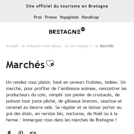
Aller
Site officiel du tourisme en Bretagne
au
contenu
Pros
Presse
Voyagistes
Handicap
principal
Accueil
Préparer mon séjour
Où manger ?
Marchés
Marchés
Ajouter aux favori
Un rendez-vous plaisir, haut en saveurs fruitées, iodées. Un
marché, pour profiter de l’ambiance animée, rencontrer les
producteurs du coin, remplir son panier de crustacés, de
poisson tout juste pêché, de gâteaux bretons, saucisse et
caramel au beurre salé. Se régaler et se laisser porter au
gré des étals, en version bio, nocturne, de Noël ou à la
ferme : immergez-vous dans les marchés de Bretagne !