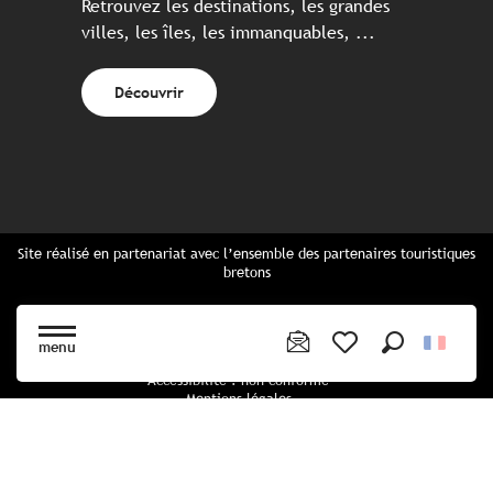
Retrouvez les destinations, les grandes
villes, les îles, les immanquables, ...
Découvrir
Site réalisé en partenariat avec l’ensemble des partenaires touristiques
bretons
Questions fréquentes
Cartes Bretagne & brochures
menu
Plan du site
Recherche
Voir les favoris
Accessibilité : non conforme
Mentions légales
Politique de confidentialité
Politique cookies
Paramètres des cookies
CGU Réservation