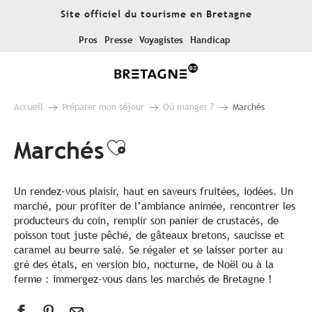
Aller
Site officiel du tourisme en Bretagne
au
contenu
Pros
Presse
Voyagistes
Handicap
principal
Accueil
Préparer mon séjour
Où manger ?
Marchés
Marchés
Ajouter aux favori
Un rendez-vous plaisir, haut en saveurs fruitées, iodées. Un
marché, pour profiter de l’ambiance animée, rencontrer les
producteurs du coin, remplir son panier de crustacés, de
poisson tout juste pêché, de gâteaux bretons, saucisse et
caramel au beurre salé. Se régaler et se laisser porter au
gré des étals, en version bio, nocturne, de Noël ou à la
ferme : immergez-vous dans les marchés de Bretagne !