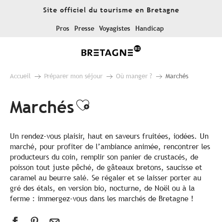
Aller
Site officiel du tourisme en Bretagne
au
contenu
Pros
Presse
Voyagistes
Handicap
principal
Accueil
Préparer mon séjour
Où manger ?
Marchés
Marchés
Ajouter aux favori
Un rendez-vous plaisir, haut en saveurs fruitées, iodées. Un
marché, pour profiter de l’ambiance animée, rencontrer les
producteurs du coin, remplir son panier de crustacés, de
poisson tout juste pêché, de gâteaux bretons, saucisse et
caramel au beurre salé. Se régaler et se laisser porter au
gré des étals, en version bio, nocturne, de Noël ou à la
ferme : immergez-vous dans les marchés de Bretagne !