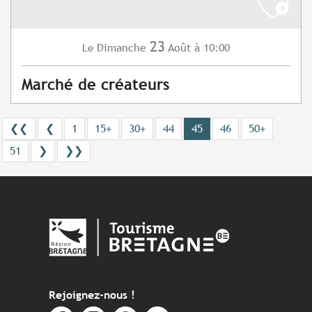
23
Dimanche
Août
à 10:00
Le
Marché de créateurs
❮❮
❮
1
15+
30+
44
45
46
50+
51
❯
❯❯
Rejoignez-nous !