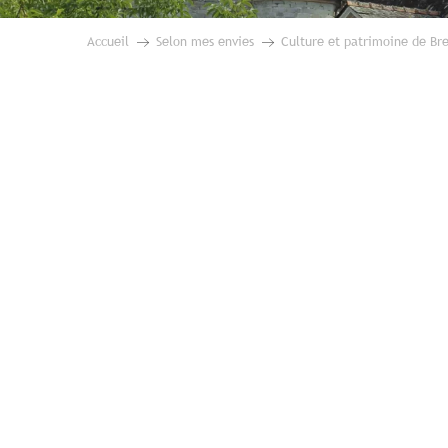
Accueil
Selon mes envies
Culture et patrimoine de Br