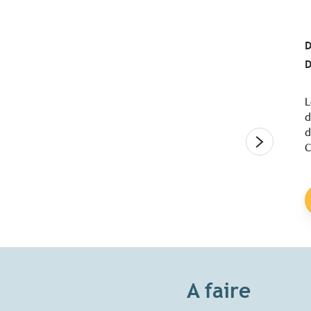
D
D
L
d
d
C
A faire