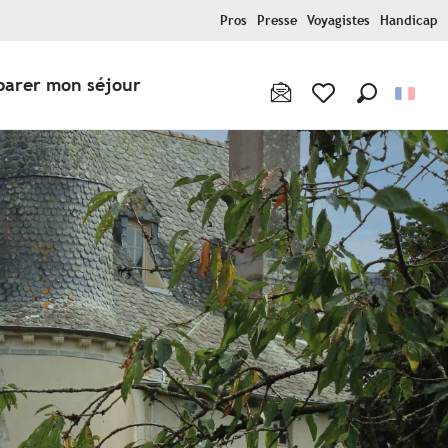
Pros
Presse
Voyagistes
Handicap
parer mon séjour
Recherche
Voir les favoris