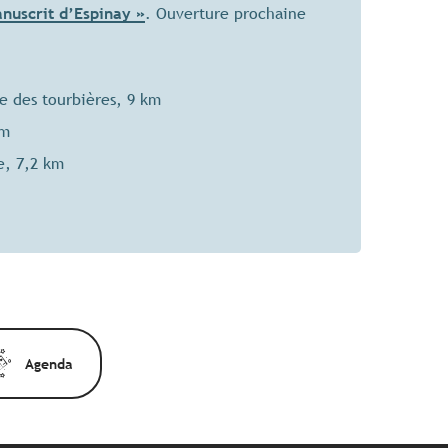
nuscrit d’Espinay »
. Ouverture prochaine
le des tourbières, 9 km
km
e, 7,2 km
Agenda