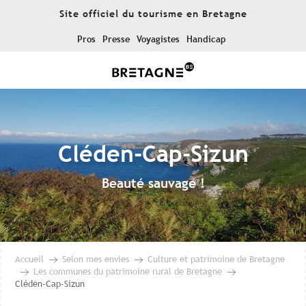
Aller
Site officiel du tourisme en Bretagne
au
contenu
Pros
Presse
Voyagistes
Handicap
principal
Cléden-Cap-Sizun
Beauté sauvage !
Accueil
Selon mes envies
Culture et patrimoine de Bretagne
Les communes du patrimoine rural de Bretagne
Cléden-Cap-Sizun