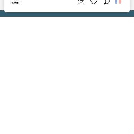
menu
Recherche
Voir les favoris
Vous aimerez aussi
Plounéour-Ménez