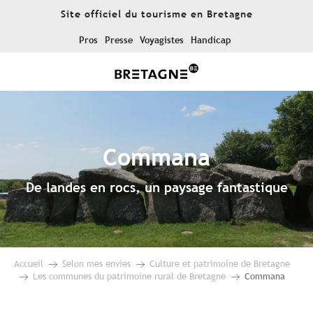
Aller
Site officiel du tourisme en Bretagne
au
contenu
Pros
Presse
Voyagistes
Handicap
principal
Commana
De landes en rocs, un paysage fantastique
Accueil
Selon mes envies
Culture et patrimoine de Bretagne
Les communes du patrimoine rural de Bretagne
Commana