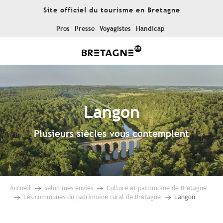
Aller
Site officiel du tourisme en Bretagne
au
contenu
Pros
Presse
Voyagistes
Handicap
principal
Langon
Plusieurs siècles vous contemplent
Accueil
Selon mes envies
Culture et patrimoine de Bretagne
Les communes du patrimoine rural de Bretagne
Langon