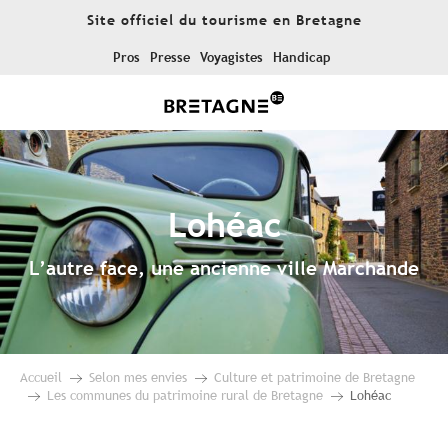
Aller
Site officiel du tourisme en Bretagne
au
contenu
Pros
Presse
Voyagistes
Handicap
principal
Lohéac
L’autre face, une ancienne ville Marchande
Accueil
Selon mes envies
Culture et patrimoine de Bretagne
Les communes du patrimoine rural de Bretagne
Lohéac