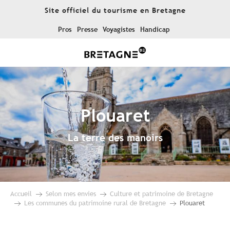
Aller
Site officiel du tourisme en Bretagne
au
contenu
Pros
Presse
Voyagistes
Handicap
principal
Plouaret
La terre des manoirs
Accueil
Selon mes envies
Culture et patrimoine de Bretagne
Les communes du patrimoine rural de Bretagne
Plouaret