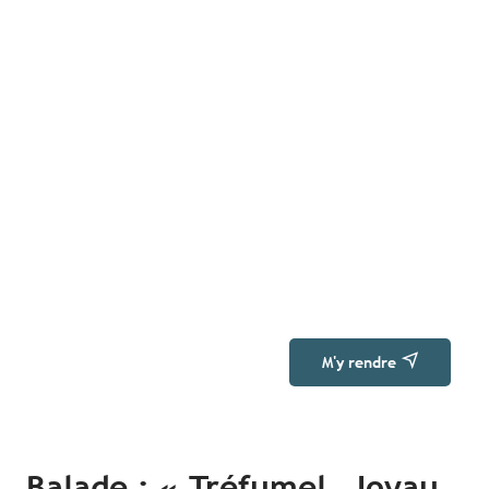
M'y rendre
Balade : «
Tréfumel, Joyau