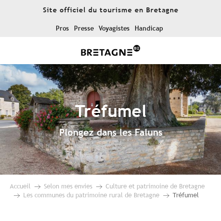
Aller
Site officiel du tourisme en Bretagne
au
contenu
Pros
Presse
Voyagistes
Handicap
principal
Tréfumel
Plongez dans les Faluns
Accueil
Selon mes envies
Culture et patrimoine de Bretagne
Les communes du patrimoine rural de Bretagne
Tréfumel