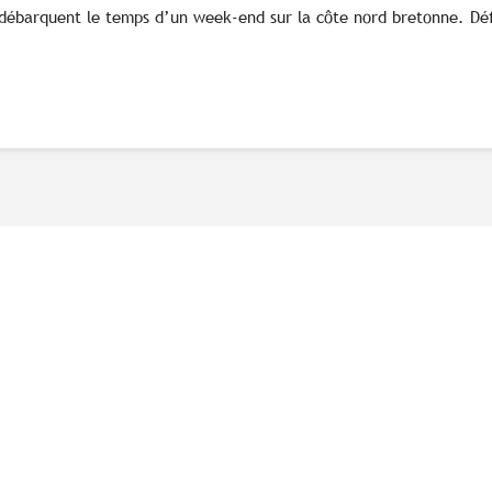
 débarquent le temps d’un week-end sur la côte nord bretonne. Défr
Ne manquez pas notre newsletter mensuelle pour
bénéficier d'informations exclusives et profiter
pleinement de votre séjour en Bretagne.
S'inscrire à notre newsletter