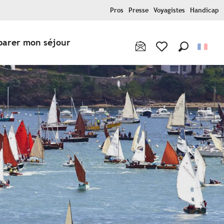
Pros
Presse
Voyagistes
Handicap
parer mon séjour
Recherche
Voir les favoris