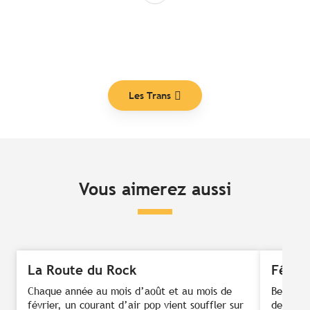
Les Trans
Vous aimerez aussi
La Route du Rock
Fête d
Chaque année au mois d’août et au mois de
Berceau 
février, un courant d’air pop vient souffler sur
de Paimp