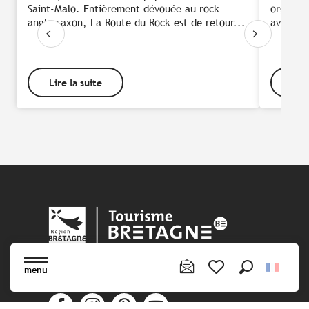
Saint-Malo. Entièrement dévouée au rock
organise
anglo-saxon, La Route du Rock est de retour...
avril un
Lire la suite
Lire
menu
Recherche
Rejoignez-nous !
Voir les favoris