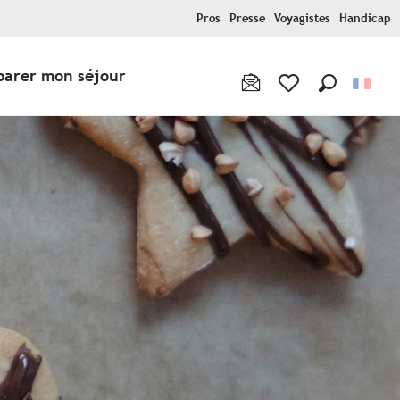
Pros
Presse
Voyagistes
Handicap
parer mon séjour
Recherche
Voir les favoris