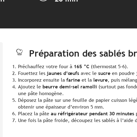
Préparation des sablés b
Préchauffez votre four à
165 °C
(thermostat 5-6).
Fouettez les
jaunes d’œufs
avec le
sucre
en poudre j
Incorporez ensuite la
farine
et la
levure
, puis mélan
Ajoutez le
beurre demi-sel ramolli
(surtout pas fond
une pâte homogène.
Déposez la pâte sur une feuille de papier cuisson lég
obtenir une épaisseur d’environ 5 mm.
Placez la pâte
au réfrigérateur pendant 30 minutes
p
Une fois la pâte froide, découpez les sablés à l’aide