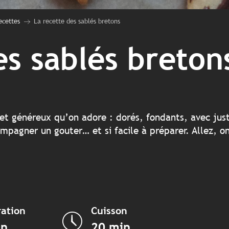
ecettes
La recette des sablés bretons
es sablés breton
e et généreux qu’on adore : dorés, fondants, avec jus
pagner un gouter… et si facile à préparer. Allez, on
ation
Cuisson
in
20 min