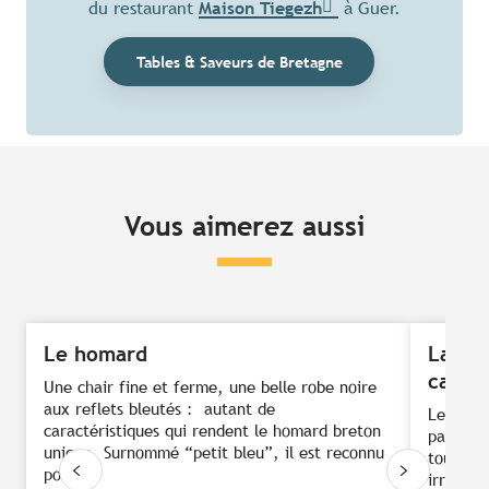
du restaurant
Maison Tiegezh
à Guer.
Tables & Saveurs de Bretagne
Vous aimerez aussi
Le homard
La re
carame
Une chair fine et ferme, une belle robe noire
aux reflets bleutés : autant de
Le choco
caractéristiques qui rendent le homard breton
par exc
unique. Surnommé “petit bleu”, il est reconnu
touche d
pour...
irrésisti