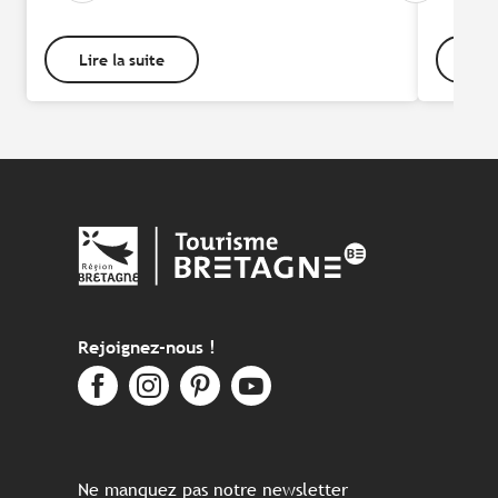
Lire la suite
Lire
Rejoignez-nous !
Ne manquez pas notre newsletter