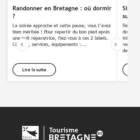
Randonner en Bretagne : où dormir
Signal
?
sur le
La soirée approche et cette pause, vous l’avez
Deux tra
bien méritée ! Pour repartir du bon pied après
donnent 
une nuit réparatrice, fiez-vous à ces 2 labels.
initiés,
Confort, services, équipements :...
mélangé
de...
Lire la suite
Lire