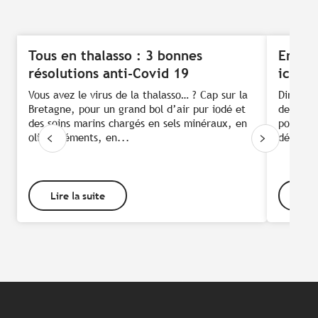
Tous en thalasso : 3 bonnes
Envie 
résolutions anti-Covid 19
iconiq
Vous avez le virus de la thalasso… ? Cap sur la
Directio
Bretagne, pour un grand bol d’air pur iodé et
de Dolce
des soins marins chargés en sels minéraux, en
pointe d
oligo-éléments, en...
détente 
Lire la suite
Lire