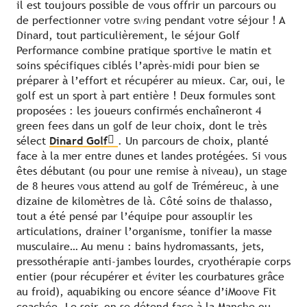
il est toujours possible de vous offrir un parcours ou
de perfectionner votre swing pendant votre séjour ! A
Dinard, tout particulièrement, le séjour Golf
Performance combine pratique sportive le matin et
soins spécifiques ciblés l’après-midi pour bien se
préparer à l’effort et récupérer au mieux. Car, oui, le
golf est un sport à part entière ! Deux formules sont
proposées : les joueurs confirmés enchaîneront 4
green fees dans un golf de leur choix, dont le très
sélect
Dinard Golf
. Un parcours de choix, planté
face à la mer entre dunes et landes protégées. Si vous
êtes débutant (ou pour une remise à niveau), un stage
de 8 heures vous attend au golf de Tréméreuc, à une
dizaine de kilomètres de là. Côté soins de thalasso,
tout a été pensé par l’équipe pour assouplir les
articulations, drainer l’organisme, tonifier la masse
musculaire… Au menu : bains hydromassants, jets,
pressothérapie anti-jambes lourdes, cryothérapie corps
entier (pour récupérer et éviter les courbatures grâce
au froid), aquabiking ou encore séance d’iMoove Fit
coachée. Le soir, on se détend face à la Manche ou