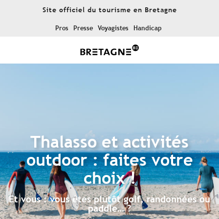
Aller
Site officiel du tourisme en Bretagne
au
contenu
Pros
Presse
Voyagistes
Handicap
principal
Thalasso et activités
outdoor : faites votre
choix !
Et vous : vous êtes plutôt golf, randonnées ou
paddle… ?