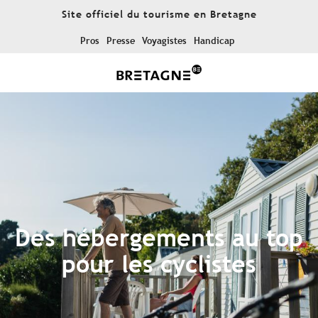
Aller
Site officiel du tourisme en Bretagne
au
contenu
Pros
Presse
Voyagistes
Handicap
principal
Des hébergements au top
pour les cyclistes