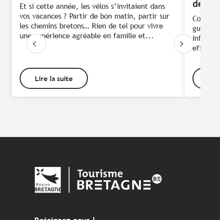
de Br
Et si cette année, les vélos s’invitaient dans
vos vacances ? Partir de bon matin, partir sur
Compagno
les chemins bretons… Rien de tel pour vivre
guide ou
une expérience agréable en famille et...
informat
efficace
Lire la suite
Lire