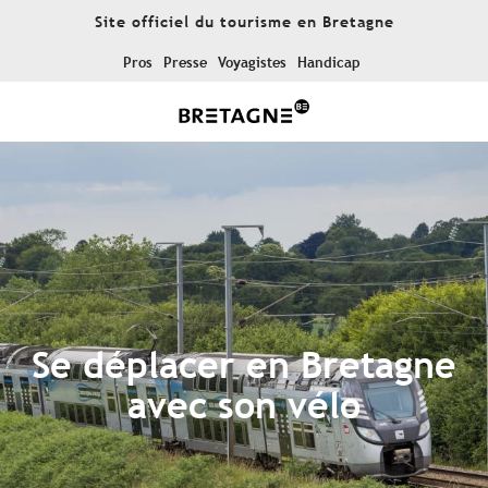
Aller
Site officiel du tourisme en Bretagne
au
contenu
Pros
Presse
Voyagistes
Handicap
principal
Se déplacer en Bretagne
avec son vélo