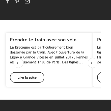
Prendre le train avec son vélo
Prendr
La Bretagne est particulièrement bien
En Breta
desservie par le train. Avec l’ouverture de la
lignes d
Ligne à Grande Vitesse en juillet 2017, Rennes
Finistèr
est à seulement 1h30 de Paris. Des lignes...
desserve
Lire la suite
Lire