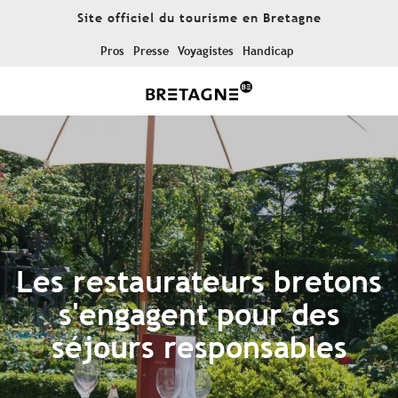
Aller
Site officiel du tourisme en Bretagne
au
contenu
Pros
Presse
Voyagistes
Handicap
principal
Les restaurateurs bretons
s'engagent pour des
séjours responsables