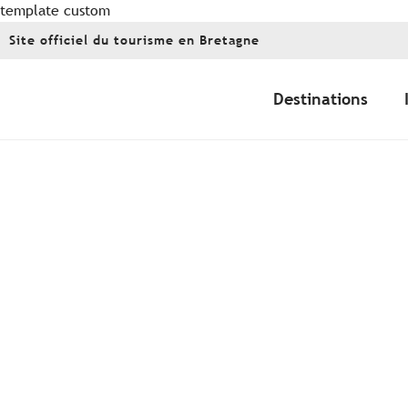
template custom
Aller
Site officiel du tourisme en Bretagne
au
contenu
principal
Destinations