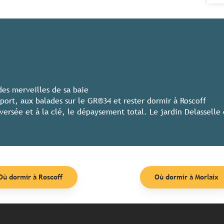
des merveilles de sa baie
port, aux balades sur le GR®34 et rester dormir à Roscoff
versée et à la clé, le dépaysement total. Le jardin Delasselle 
Où dormir à Roscoff
Où dormir à Morlaix