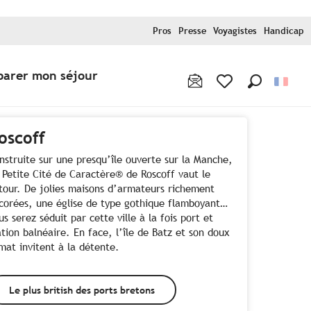
Pros
Presse
Voyagistes
Handicap
parer mon séjour
Recherche
Voir les favoris
oscoff
nstruite sur une presqu’île ouverte sur la Manche,
 Petite Cité de Caractère® de Roscoff vaut le
tour. De jolies maisons d’armateurs richement
corées, une église de type gothique flamboyant…
us serez séduit par cette ville à la fois port et
ation balnéaire. En face, l’île de Batz et son doux
imat invitent à la détente.
Le plus british des ports bretons