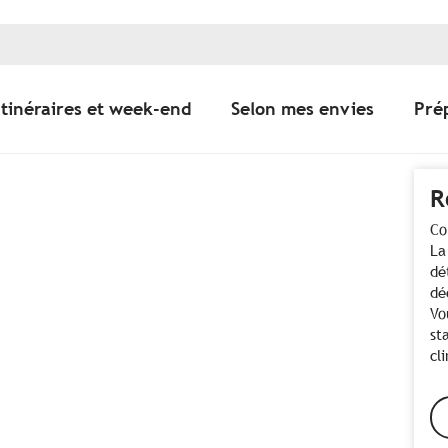
Itinéraires et week-end
Selon mes envies
Pré
R
Co
La
dé
dé
Vo
st
cl