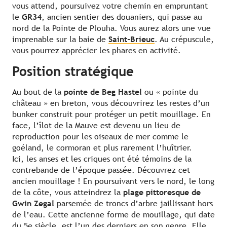
vous attend, poursuivez votre chemin en empruntant
le
GR34
, ancien sentier des douaniers, qui passe au
nord de la Pointe de Plouha. Vous aurez alors une vue
imprenable sur la baie de
Saint-Brieuc
. Au crépuscule,
vous pourrez apprécier les phares en activité.
Position stratégique
Au bout de la
pointe de Beg Hastel
ou « pointe du
château » en breton, vous découvrirez les restes d’un
bunker construit pour protéger un petit mouillage. En
face, l’îlot de la Mauve est devenu un lieu de
reproduction pour les oiseaux de mer comme le
goéland, le cormoran et plus rarement l’huîtrier.
Ici, les anses et les criques ont été témoins de la
contrebande de l’époque passée. Découvrez cet
ancien mouillage ! En poursuivant vers le nord, le long
de la côte, vous atteindrez la
plage pittoresque de
Gwin Zegal
parsemée de troncs d’arbre jaillissant hors
de l’eau. Cette ancienne forme de mouillage, qui date
du 5e siècle, est l’un des derniers en son genre. Elle