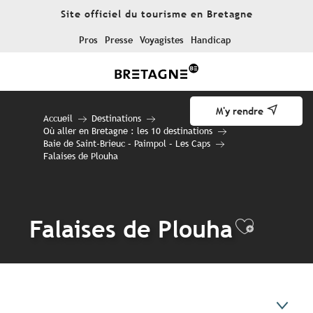
Aller
Site officiel du tourisme en Bretagne
au
contenu
Pros
Presse
Voyagistes
Handicap
principal
M'y rendre
Accueil
Destinations
Où aller en Bretagne : les 10 destinations
Baie de Saint-Brieuc – Paimpol – Les Caps
Falaises de Plouha
Falaises de Plouha
Ajouter