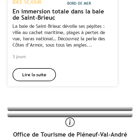
IDÉE SÉJOUR
BORD DE MER
En immersion totale dans la baie
de Saint-Brieuc
La baie de Saint-Brieuc dévoile ses pépites :
ville au cachet maritime, plages à pertes de
vue, haras national… Découvrez la perle des
Côtes d’Armor, sous tous les angles...
3 jours
Tous les hébergements à Pléneuf – Val-
Lire la suite
Toutes les activités à Pléneuf – Val-
André
André
Office de Tourisme de Pléneuf-Val-André