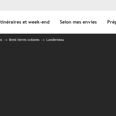
Itinéraires et week-end
Selon mes envies
Pré
ns
Brest terres océanes
Landerneau