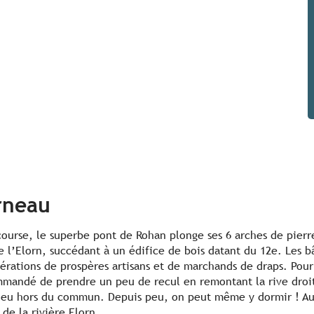
rneau
course, le superbe pont de Rohan plonge ses 6 arches de pierr
l’Elorn, succédant à un édifice de bois datant du 12e. Les bâ
énérations de prospères artisans et de marchands de draps. Pou
commandé de prendre un peu de recul en remontant la rive dro
 lieu hors du commun. Depuis peu, on peut même y dormir ! A
 de la rivière Elorn.