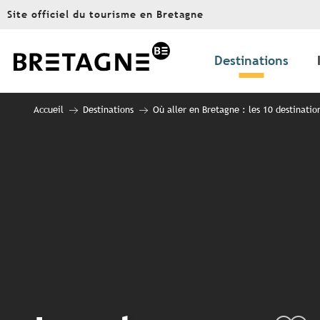
Aller
Site officiel du tourisme en Bretagne
au
contenu
principal
Destinations
Accueil
Destinations
Où aller en Bretagne : les 10 destinatio