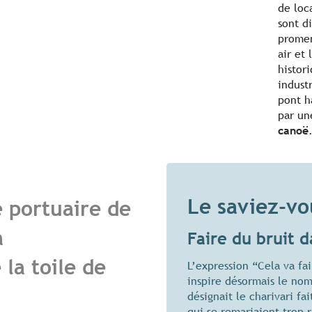
de loc
sont di
promen
air et
histori
indust
pont h
par un
canoë
Le saviez-vo
é portuaire de
à
Faire du bruit 
 la toile de
L’expression “Cela va fa
inspire désormais le nom 
désignait le charivari f
qui se remariaient trop