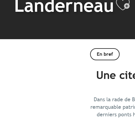
Landerneau
Aj
En bref
Une cit
Dans la rade de 
remarquable patrim
derniers ponts 