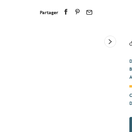
Partager
D
B
A
C
D