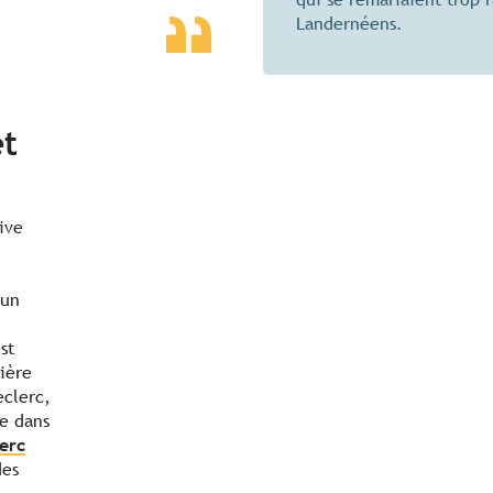
Landernéens.
et
ive
 un
st
ière
eclerc,
e dans
erc
des