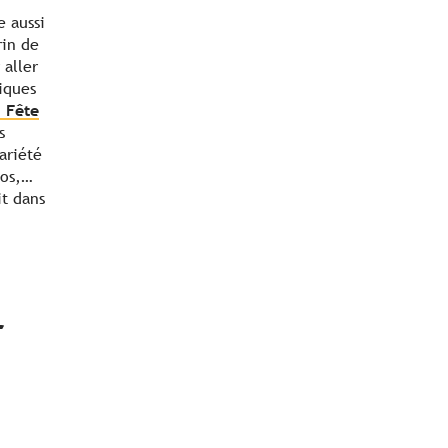
e aussi
rin de
 aller
tiques
« Fête
s
ariété
pos,…
it dans
r