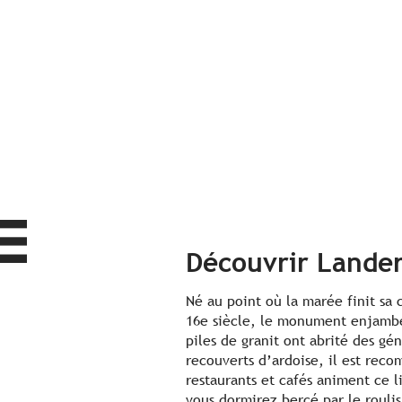
Découvrir Lande
Né au point où la marée finit sa 
16e siècle, le monument enjambe 
piles de granit ont abrité des g
recouverts d’ardoise, il est re
restaurants et cafés animent ce
vous dormirez bercé par le roulis