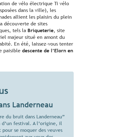
ation de vélo électrique Ti vélo
sposées dans la ville), les
ades allient les plaisirs du plein
 la découverte de sites
ques, tels la
Briqueterie
, site
riel majeur situé en amont du
abité. En été, laissez-vous tenter
e paisible
descente de l’Elorn en
.
us
dans Landerneau
ire du bruit dans Landerneau”
d’un festival. A l’origine, il
ait pour se moquer des veuves
 rapidement aux yeux des