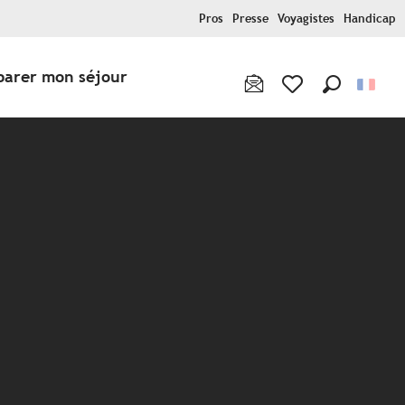
Pros
Presse
Voyagistes
Handicap
parer mon séjour
Recherche
Voir les favoris