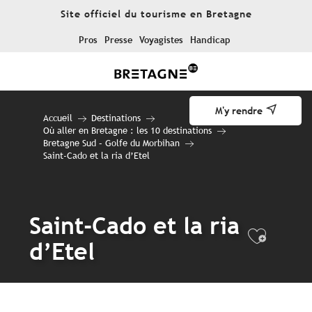
Aller
Site officiel du tourisme en Bretagne
au
contenu
Pros
Presse
Voyagistes
Handicap
principal
M'y rendre
Accueil
Destinations
Où aller en Bretagne : les 10 destinations
Bretagne Sud – Golfe du Morbihan
Saint-Cado et la ria d’Etel
Saint-Cado et la ria
Ajout
d’Etel