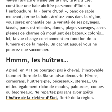
Vallée fluviale envahie par la mer, la Ria d’Etel
constitue une baie abritée parsemée d’îlots. A
l’embouchure, la « barre d’Etel », banc de sable
mouvant, ferme la baie. Arrêtez-vous dans la région,
vous serez enchantés par la variété de ses paysages.
Marais, parcs ostréicoles, dunes, plages sauvages, anses
pleines de charme où mouillent des bateaux colorés…
Ici, la vue change constamment en fonction de la
lumière et de la marée. Un cachet auquel vous ne
pourrez que succomber.
Hmmm, les huîtres…
A pied, en VTT ou pourquoi pas à cheval, l’incroyable
faune et flore de la Ria se laisse découvrir. Hérons,
cormorans, huitriers-pie, bécasseaux, sternes… Un
milieu également riche de moules, palourdes, coques
ou bigorneaux. Ne repartez pas sans avoir goûté
l’huître de la rivière d’Etel
, fierté de la région.