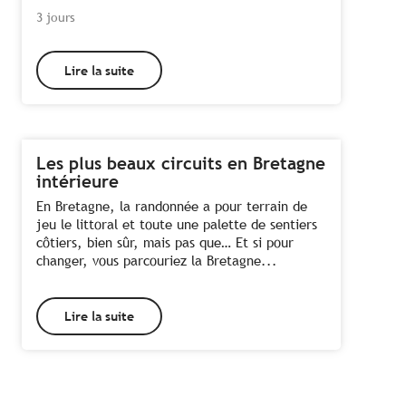
3 jours
Lire la suite
Les plus beaux circuits en Bretagne
intérieure
En Bretagne, la randonnée a pour terrain de
jeu le littoral et toute une palette de sentiers
côtiers, bien sûr, mais pas que… Et si pour
changer, vous parcouriez la Bretagne...
Tous les hébergements à proximité des
Lire la suite
Toutes les activités à proximité des
Monts d'Arrée
Monts d'Arrée