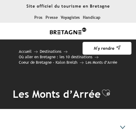
Aller
Site officiel du tourisme en Bretagne
au
contenu
Pros
Presse
Voyagistes
Handicap
principal
M'y rendre
Accueil
Destinations
Où aller en Bretagne : les 10 destinations
Coeur de Bretagne – Kalon Breizh
Les Monts d’Arrée
Les Monts d’Arrée
Ajouter