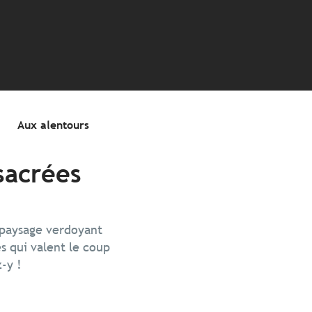
Aux alentours
sacrées
n paysage verdoyant
s qui valent le coup
-y !