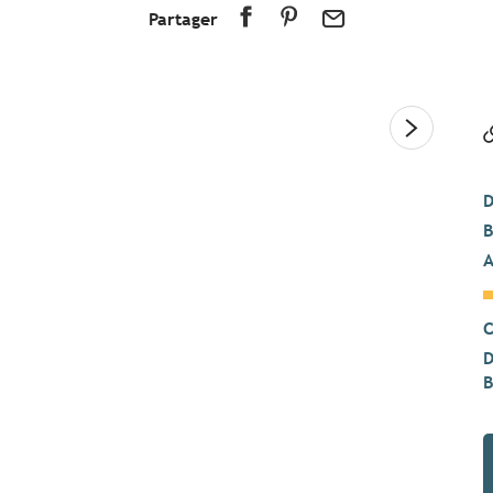
Partager
D
B
A
C
D
B