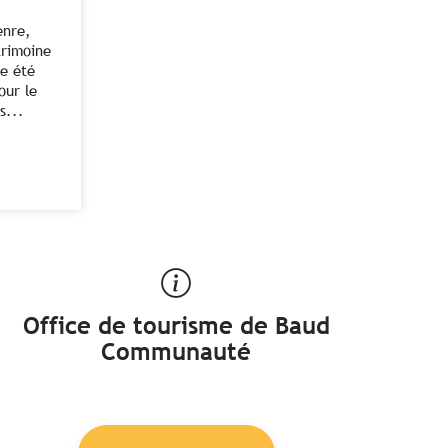
enre,
trimoine
ue été
our le
s...
Office de tourisme de Baud
Communauté