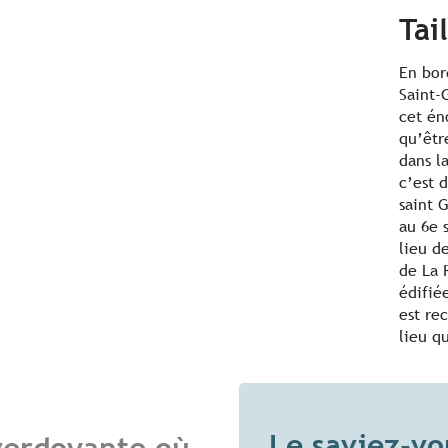
Tai
En bor
Saint-
cet én
qu’êtr
dans l
c’est 
saint G
au 6e 
lieu d
de La 
édifié
est re
lieu qu
Le saviez-vo