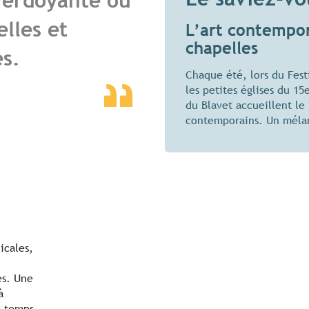
erdoyante où
lles et
L’art contempor
chapelles
es.
Chaque été, lors du Festi
les petites églises du 15
du Blavet accueillent le t
contemporains. Un mélan
icales,
es. Une
à
e temps