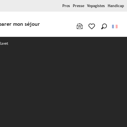
Pros
Presse
Voyagistes
Handicap
parer mon séjour
Recherche
Voir les favoris
Blavet
x favoris