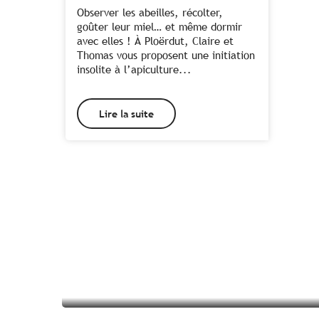
Observer les abeilles, récolter,
goûter leur miel… et même dormir
avec elles ! À Ploërdut, Claire et
Thomas vous proposent une initiation
insolite à l’apiculture...
Lire la suite
Tous les hébergements à
Pluméliau-Bieuzy