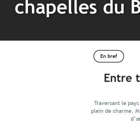
chapelles du 
En bref
Entre 
Traversant le pays
plein de charme. Ma
d’œ