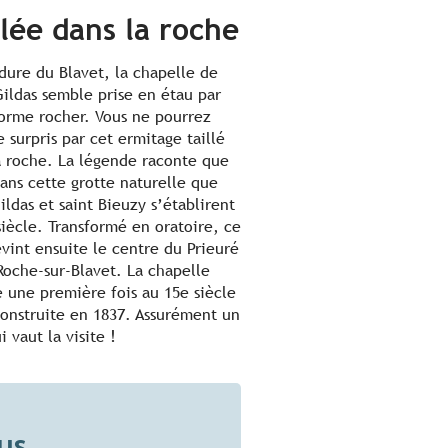
llée dans la roche
dure du Blavet, la chapelle de
Gildas semble prise en étau par
orme rocher. Vous ne pourrez
e surpris par cet ermitage taillé
a roche. La légende raconte que
dans cette grotte naturelle que
ildas et saint Bieuzy s’établirent
siècle. Transformé en oratoire, ce
evint ensuite le centre du Prieuré
Roche-sur-Blavet. La chapelle
e une première fois au 15e siècle
construite en 1837. Assurément un
i vaut la visite !
us