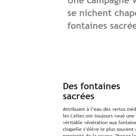
Une campagne v
se nichent chape
fontaines sacré
Des fontaines
sacrées
Attribuant à l’eau des vertus méd
les Celtes ont toujours voué une
véritable vénération aux fontain
chapelle s’élève le plus souvent 
proximité de la source. Prenez l