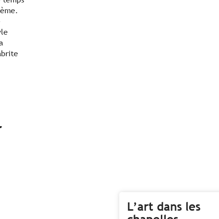
odème.
e
yle
a
abrite
r
L’art dans les