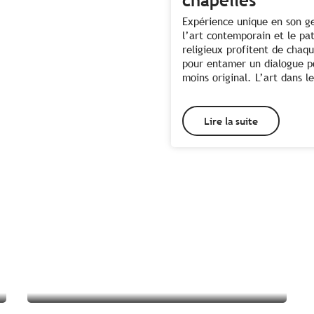
chapelles
Expérience unique en son g
l’art contemporain et le pa
religieux profitent de chaq
pour entamer un dialogue p
moins original. L’art dans le
Lire la suite
Toutes les activités à
Pluméliau-Bieuzy