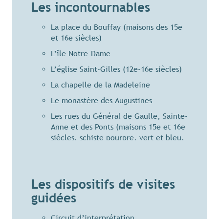
Les incontournables
La place du Bouffay (maisons des 15e
et 16e siècles)
L’île Notre-Dame
L’église Saint-Gilles (12e-16e siècles)
La chapelle de la Madeleine
Le monastère des Augustines
Les rues du Général de Gaulle, Sainte-
Anne et des Ponts (maisons 15e et 16e
siècles, schiste pourpre, vert et bleu,
poudingue, grès et granit de taille)
Le déversoir, le moulin et l’écluse
Les maisons en pans de bois
Les dispositifs de visites
guidées
La maison de l’eau et de la pêche
Circuit d’interprétation