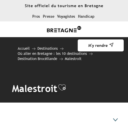
Aller
Site officiel du tourisme en Bretagne
au
contenu
Pros
Presse
Voyagistes
Handicap
principal
M'y rendre
Accueil
Destinations
Où aller en Bretagne : les 10 destinations
Destination Brocéliande
Malestroit
Malestroit
Ajouter aux fav