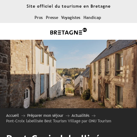
Aller
Site officiel du tourisme en Bretagne
au
contenu
Pros
Presse
Voyagistes
Handicap
principal
Accueil
Préparer mon séjour
Actualités
Pont-Croix labellisée Best Tourism Village par ONU Tourism