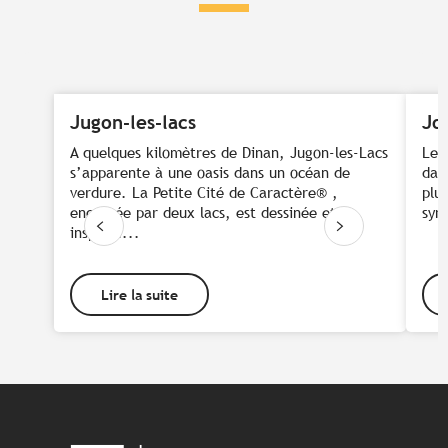
Jugon-les-lacs
Jo
A quelques kilomètres de Dinan, Jugon-les-Lacs
Les
s’apparente à une oasis dans un océan de
dan
verdure. La Petite Cité de Caractère® ,
plu
encadrée par deux lacs, est dessinée et
sym
inspirée...
Lire la suite