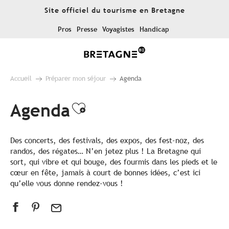
Aller
Site officiel du tourisme en Bretagne
au
contenu
Pros
Presse
Voyagistes
Handicap
principal
Accueil
Préparer mon séjour
Agenda
Agenda
Ajouter aux favoris
Des concerts, des festivals, des expos, des fest-noz, des
randos, des régates… N’en jetez plus ! La Bretagne qui
sort, qui vibre et qui bouge, des fourmis dans les pieds et le
cœur en fête, jamais à court de bonnes idées, c’est ici
qu’elle vous donne rendez-vous !