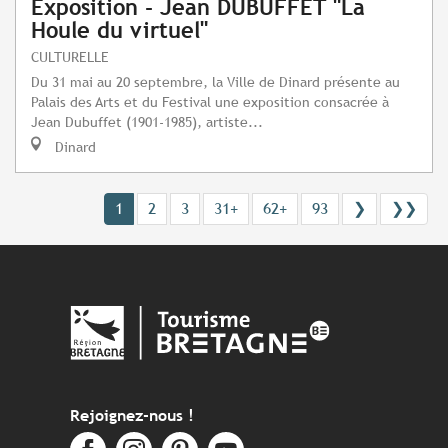
Exposition - Jean DUBUFFET "La
Houle du virtuel"
CULTURELLE
Du 31 mai au 20 septembre, la Ville de Dinard présente au
Palais des Arts et du Festival une exposition consacrée à
Jean Dubuffet (1901-1985), artiste...
Dinard
1
2
3
31+
62+
93
❯
❯❯
Rejoignez-nous !