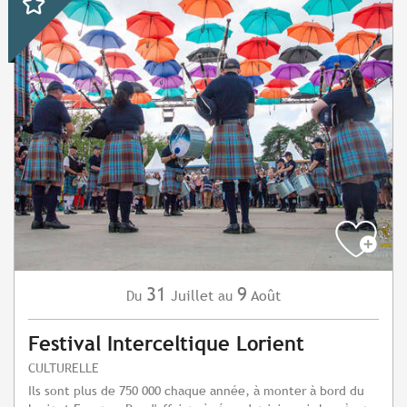
31
9
Juillet
Août
Du
au
Festival Interceltique Lorient
CULTURELLE
Ils sont plus de 750 000 chaque année, à monter à bord du