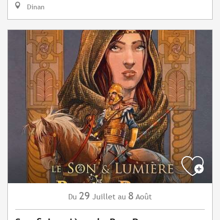
Dinan
29
8
Juillet
Août
Du
au