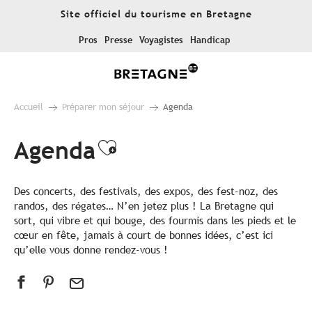
Aller
Site officiel du tourisme en Bretagne
au
contenu
Pros
Presse
Voyagistes
Handicap
principal
Accueil
Préparer mon séjour
Agenda
Agenda
Ajouter aux favoris
Des concerts, des festivals, des expos, des fest-noz, des
randos, des régates… N’en jetez plus ! La Bretagne qui
sort, qui vibre et qui bouge, des fourmis dans les pieds et le
cœur en fête, jamais à court de bonnes idées, c’est ici
qu’elle vous donne rendez-vous !