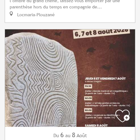
l’ombre du grand chêne, laissez-vous emporter par une
parenthèse hors du temps en compagnie de...
Locmaria-Plouzané
6
8
Août
Du
au