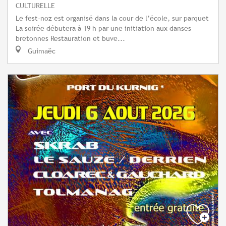
CULTURELLE
Le fest-noz est organisé dans la cour de l’école, sur parquet
La soirée débutera à 19 h par une initiation aux danses
bretonnes Restauration et buve...
Guimaëc