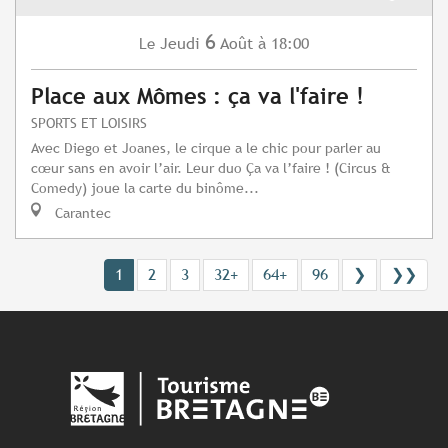
6
Jeudi
Août
à 18:00
Le
Place aux Mômes : ça va l'faire !
SPORTS ET LOISIRS
Avec Diego et Joanes, le cirque a le chic pour parler au
cœur sans en avoir l’air. Leur duo Ça va l’faire ! (Circus &
Comedy) joue la carte du binôme...
Carantec
1
2
3
32+
64+
96
❯
❯❯