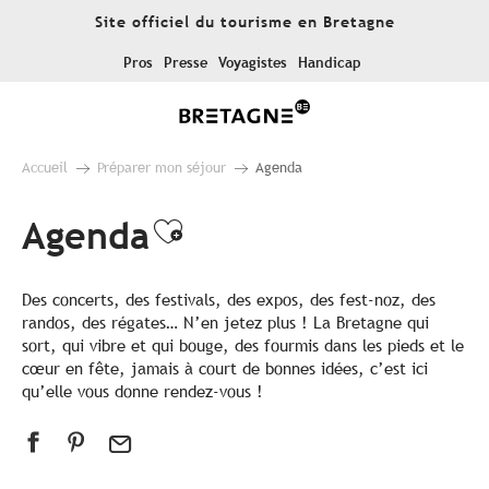
Aller
Site officiel du tourisme en Bretagne
au
contenu
Pros
Presse
Voyagistes
Handicap
principal
Accueil
Préparer mon séjour
Agenda
Agenda
Ajouter aux favoris
Des concerts, des festivals, des expos, des fest-noz, des
randos, des régates… N’en jetez plus ! La Bretagne qui
sort, qui vibre et qui bouge, des fourmis dans les pieds et le
cœur en fête, jamais à court de bonnes idées, c’est ici
qu’elle vous donne rendez-vous !