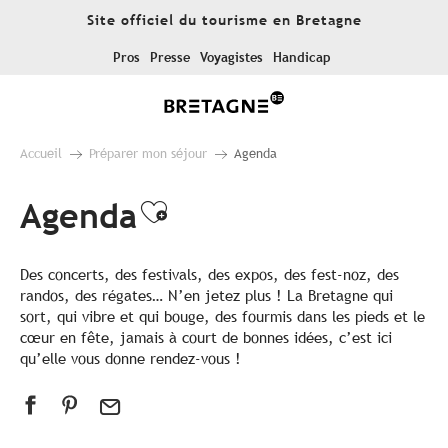
Aller
Site officiel du tourisme en Bretagne
au
contenu
Pros
Presse
Voyagistes
Handicap
principal
Accueil
Préparer mon séjour
Agenda
Agenda
Ajouter aux favoris
Des concerts, des festivals, des expos, des fest-noz, des
randos, des régates… N’en jetez plus ! La Bretagne qui
sort, qui vibre et qui bouge, des fourmis dans les pieds et le
cœur en fête, jamais à court de bonnes idées, c’est ici
qu’elle vous donne rendez-vous !