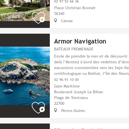
02 97 52 66 36
Place Christian Bonnet
56340
Carnac
Armor Navigation
BATEAUX PROMENADE
Envie de prendre la mer et de découvrir le
delà ? Montez à bord des vedettes d’Arm
excursions commentées vers les Sept-Iles
ornithologique ou Bréhat, l’île des fleur
02 96 91 10 00
Gare Maritime
Boulevard Joseph Le Bihan
Plage de Trestraou
22700
Perros-Guirec