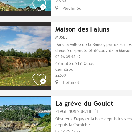
29780
Plouhinec
Maison des Faluns
MUSÉE
Dans la Vallée de la Rance, partez sur le
chaude disparue, et découvrez la Maison
02 96 39 93 42
47 route de Le Quiou
Carmeroc
22630
Tréfumel
La grève du Goulet
PLAGE NON SURVEILLÉE
Observez Erquy et la baie depuis les gr
depuis la Corniche.
02 57 25 22 22