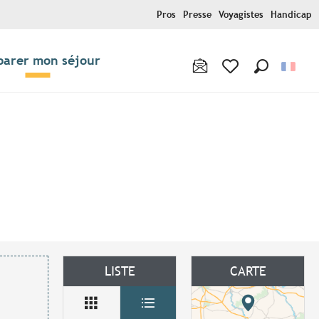
Pros
Presse
Voyagistes
Handicap
parer mon séjour
Recherche
Voir les favoris
ux favoris
LISTE
CARTE