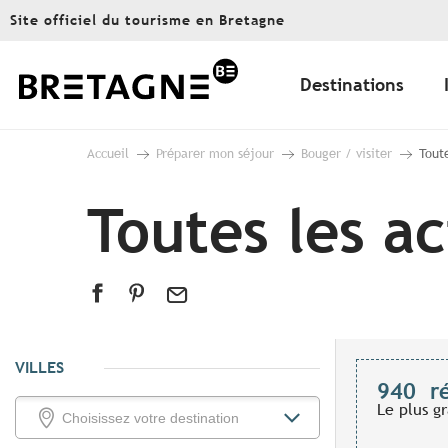
Aller
Site officiel du tourisme en Bretagne
au
contenu
principal
Destinations
Accueil
Préparer mon séjour
Bouger / visiter
Toute
Toutes les ac
VILLES
940
r
Le plus g