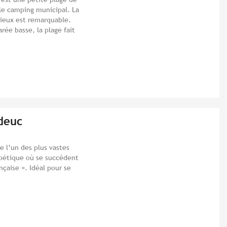
e le camping municipal. La
ncieux est remarquable.
rée basse, la plage fait
deuc
e l’un des plus vastes
poétique où se succèdent
nçaise ». Idéal pour se