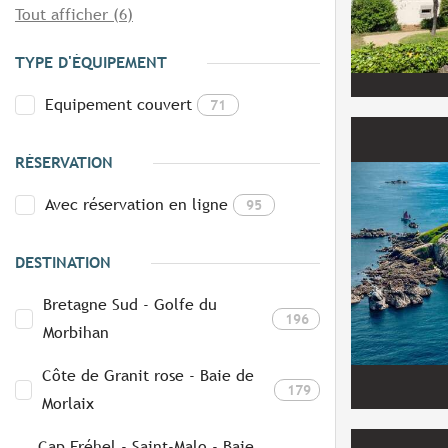
Tout afficher (6)
TYPE D'ÉQUIPEMENT
Equipement couvert
71
RÉSERVATION
Avec réservation en ligne
95
DESTINATION
Bretagne Sud - Golfe du
196
Morbihan
Côte de Granit rose - Baie de
179
Morlaix
Cap Fréhel - Saint-Malo - Baie