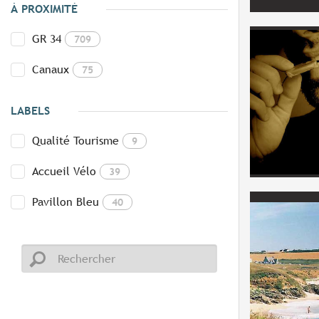
À PROXIMITÉ
GR 34
709
Canaux
75
LABELS
Qualité Tourisme
9
Accueil Vélo
39
Pavillon Bleu
40