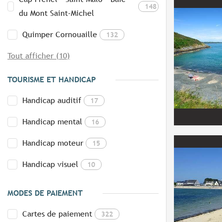
148
du Mont Saint-Michel
Quimper Cornouaille
132
Tout afficher (10)
TOURISME ET HANDICAP
Handicap auditif
17
Handicap mental
16
Handicap moteur
15
Handicap visuel
10
MODES DE PAIEMENT
Cartes de paiement
322