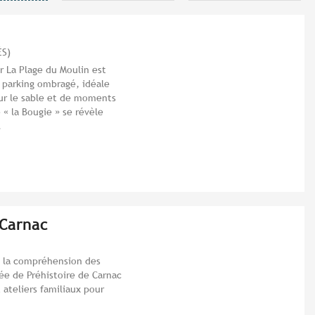
ÉS)
r La Plage du Moulin est
c parking ombragé, idéale
sur le sable et de moments
 « la Bougie » se révèle
.
 Carnac
t la compréhension des
sée de Préhistoire de Carnac
ateliers familiaux pour