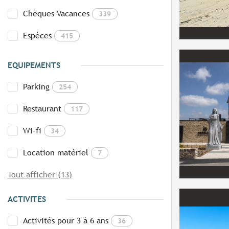
Chèques Vacances
339
Espèces
415
EQUIPEMENTS
Parking
254
Restaurant
117
Wi-fi
34
Location matériel
7
Tout afficher (13)
ACTIVITÉS
Activités pour 3 à 6 ans
36