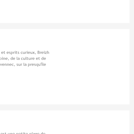
 et esprits curieux, Breizh
ine, de la culture et de
vennec, sur la presqu'île
 est une petite plage de