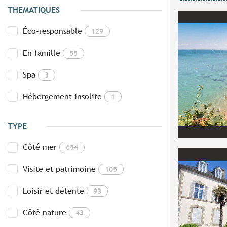
THÉMATIQUES
Éco-responsable
129
En famille
55
Spa
3
Hébergement insolite
1
TYPE
Côté mer
654
Visite et patrimoine
105
Loisir et détente
93
Côté nature
43