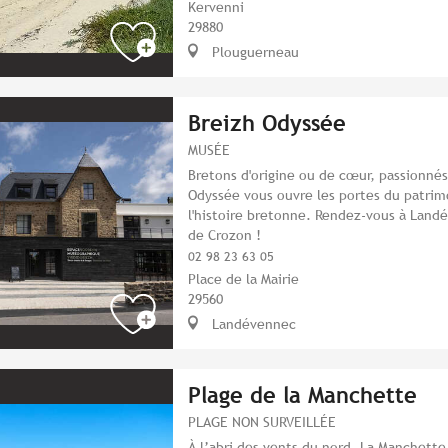
Kervenni
29880
Plouguerneau
Breizh Odyssée
MUSÉE
Bretons d'origine ou de cœur, passionnés
Odyssée vous ouvre les portes du patrimo
l'histoire bretonne. Rendez-vous à Landé
de Crozon !
02 98 23 63 05
Place de la Mairie
29560
Landévennec
Plage de la Manchette
PLAGE NON SURVEILLÉE
À l’abri des vents du nord, La Manchette