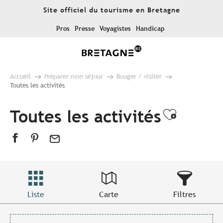
Aller
Site officiel du tourisme en Bretagne
au
contenu
Pros
Presse
Voyagistes
Handicap
principal
Accueil
Préparer mon séjour
Bouger / visiter
Toutes les activités
Toutes les activités
Ajouter
Liste
Carte
Filtres