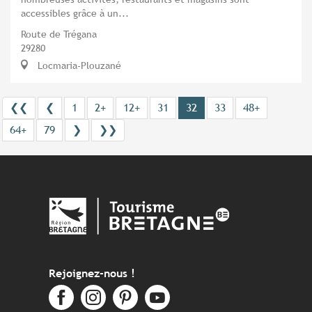
accessibles grâce à un...
Route de Trégana
29280
Locmaria-Plouzané
❮❮
❮
1
2+
12+
31
32
33
48+
64+
79
❯
❯❯
Rejoignez-nous !