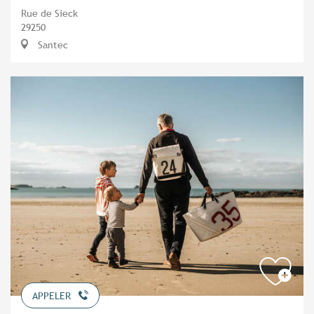
Rue de Sieck
29250
Santec
APPELER