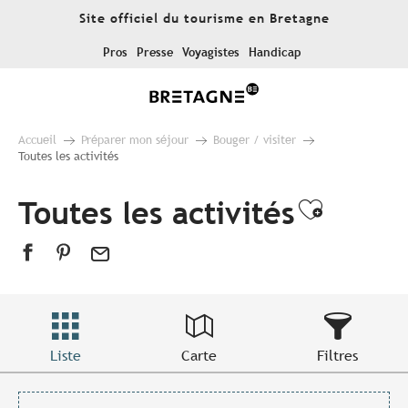
Aller
Site officiel du tourisme en Bretagne
au
contenu
Pros
Presse
Voyagistes
Handicap
principal
Accueil
Préparer mon séjour
Bouger / visiter
Toutes les activités
Toutes les activités
Ajouter
Liste
Carte
Filtres