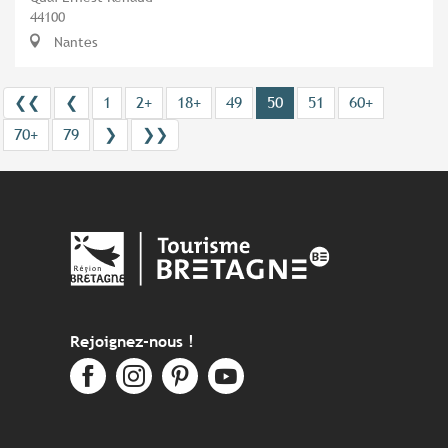
44100
Nantes
❮❮
❮
1
2+
18+
49
50
51
60+
70+
79
❯
❯❯
Rejoignez-nous !