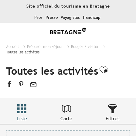
Aller
Site officiel du tourisme en Bretagne
au
contenu
Pros
Presse
Voyagistes
Handicap
principal
Accueil
Préparer mon séjour
Bouger / visiter
Toutes les activités
Toutes les activités
Ajouter
Liste
Carte
Filtres