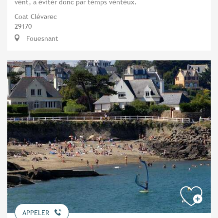
vent, à éviter donc par temps venteux.
Coat Clévarec
29170
Fouesnant
APPELER