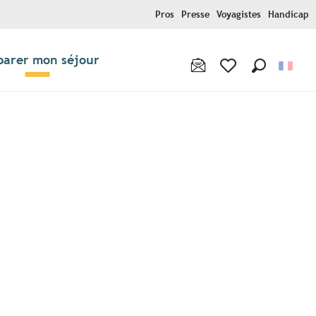
Pros
Presse
Voyagistes
Handicap
parer mon séjour
Recherche
Voir les favoris