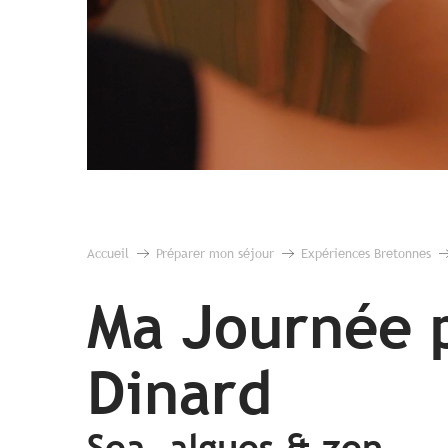
Accueil
Préparer mon séjour
Expériences Bretonnes
Ma Journée p
Dinard
Sea, algues & zen