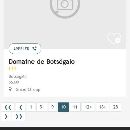
APPELER
Domaine de Botségalo
Botsegalo
56390
Grand-Champ
❮❮
❮
1
5+
9
10
11
12+
18+
28
❯
❯❯