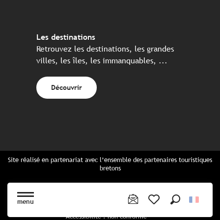
Les destinations
Retrouvez les destinations, les grandes
villes, les îles, les immanquables, ...
Découvrir
Site réalisé en partenariat avec l’ensemble des partenaires touristiques
bretons
Questions fréquentes
Cartes Bretagne & brochures
menu
Plan du site
Recherche
Voir les favoris
Accessibilité : non conforme