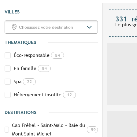
VILLES
331
r
Le plus g
THÉMATIQUES
Éco-responsable
84
En famille
54
Spa
22
Hébergement insolite
12
DESTINATIONS
Cap Fréhel - Saint-Malo - Baie du
59
Mont Saint-Michel