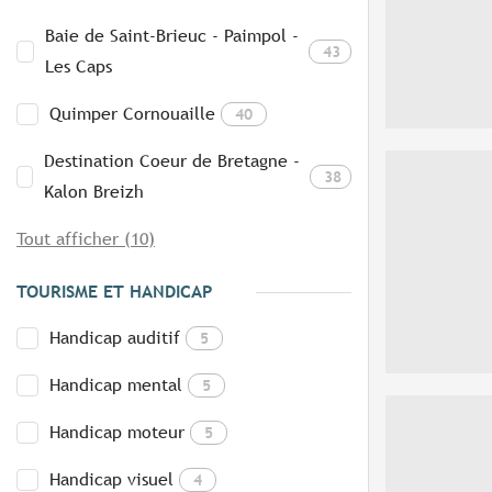
Baie de Saint-Brieuc - Paimpol -
43
Les Caps
Quimper Cornouaille
40
Destination Coeur de Bretagne -
38
Kalon Breizh
Tout afficher (10)
TOURISME ET HANDICAP
Handicap auditif
5
Handicap mental
5
Handicap moteur
5
Handicap visuel
4