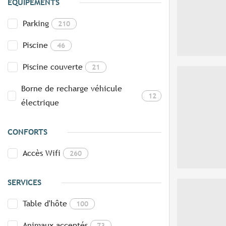
EQUIPEMENTS
Parking
210
Piscine
46
Piscine couverte
21
Borne de recharge véhicule
12
électrique
CONFORTS
Accès Wifi
260
SERVICES
Table d'hôte
100
Animaux acceptés
73