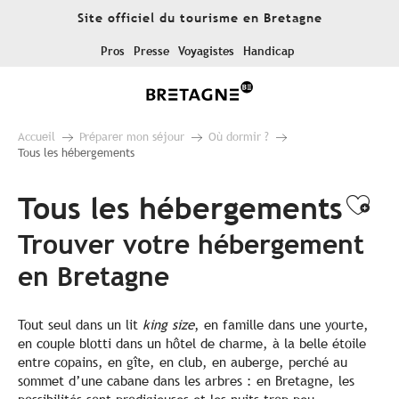
Aller
Site officiel du tourisme en Bretagne
au
contenu
Pros
Presse
Voyagistes
Handicap
principal
Accueil
Préparer mon séjour
Où dormir ?
Tous les hébergements
Tous les hébergements
Ajo
Trouver votre hébergement
en Bretagne
Tout seul dans un lit
king size
, en famille dans une yourte,
en couple blotti dans un hôtel de charme, à la belle étoile
entre copains, en gîte, en club, en auberge, perché au
sommet d’une cabane dans les arbres : en Bretagne, les