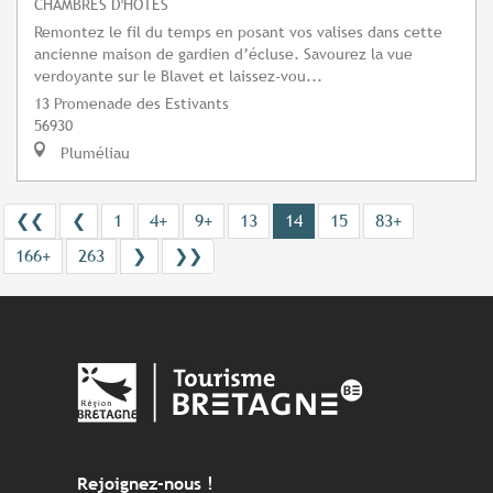
CHAMBRES D'HÔTES
Remontez le fil du temps en posant vos valises dans cette
ancienne maison de gardien d’écluse. Savourez la vue
verdoyante sur le Blavet et laissez-vou...
13 Promenade des Estivants
56930
Pluméliau
❮❮
❮
1
4+
9+
13
14
15
83+
166+
263
❯
❯❯
Rejoignez-nous !