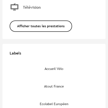
Télévision
Afficher toutes les prestations
Offres de prestations
Labels
Labels
Accueil Vélo
Atout France
Ecolabel Européen