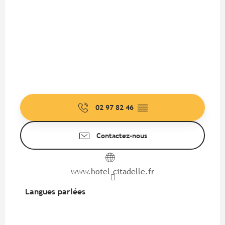
02 97 82 46
▒▒
Contactez-nous
www.hotel-citadelle.fr
Langues parlées
Langues parlées