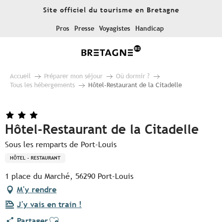
Aller
Site officiel du tourisme en Bretagne
au
contenu
Pros
Presse
Voyagistes
Handicap
principal
Accueil
Préparer mon séjour
Où dormir ?
Tous les hébergements
Hôtel-Restaurant de la Citadelle
Hôtel-Restaurant de la Citadelle
Sous les remparts de Port-Louis
HÔTEL - RESTAURANT
1 place du Marché, 56290 Port-Louis
M'y rendre
J'y vais en train !
Ajouter aux favoris
Partager