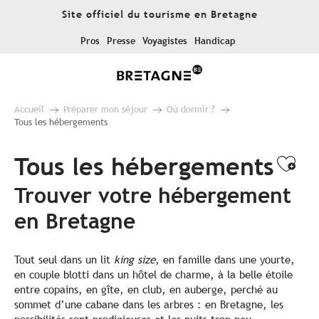
Aller
Site officiel du tourisme en Bretagne
au
contenu
Pros
Presse
Voyagistes
Handicap
principal
Accueil
Préparer mon séjour
Où dormir ?
Tous les hébergements
Tous les hébergements
Ajo
Trouver votre hébergement
en Bretagne
Tout seul dans un lit
king size
, en famille dans une yourte,
en couple blotti dans un hôtel de charme, à la belle étoile
entre copains, en gîte, en club, en auberge, perché au
sommet d’une cabane dans les arbres : en Bretagne, les