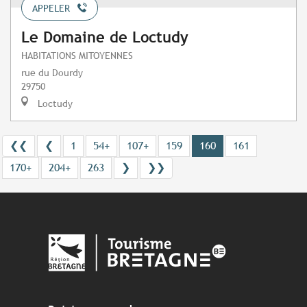
APPELER
Le Domaine de Loctudy
HABITATIONS MITOYENNES
rue du Dourdy
29750
Loctudy
❮❮
❮
1
54+
107+
159
160
161
170+
204+
263
❯
❯❯