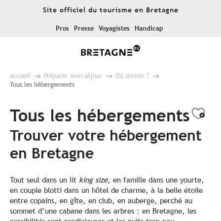
Aller
Site officiel du tourisme en Bretagne
au
contenu
Pros
Presse
Voyagistes
Handicap
principal
Accueil
Préparer mon séjour
Où dormir ?
Tous les hébergements
Tous les hébergements
Ajo
Trouver votre hébergement
en Bretagne
Tout seul dans un lit
king size
, en famille dans une yourte,
en couple blotti dans un hôtel de charme, à la belle étoile
entre copains, en gîte, en club, en auberge, perché au
sommet d’une cabane dans les arbres : en Bretagne, les