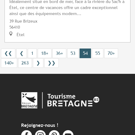
Idéalement situé en bord de mer, face à la rivière du Sac'h à
Étel, ce centre de vacances offre un cadre exceptionnel
ainsi que des équipements modern...
39 Rue Brizeux
56410
Étel
❮❮
❮
1
18+
36+
53
54
55
70+
140+
263
❯
❯❯
Rejoignez-nous !