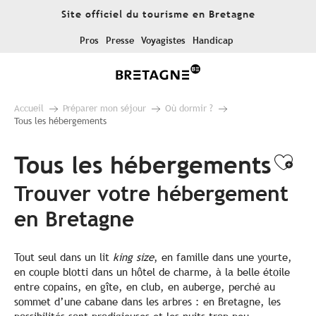
Aller
Site officiel du tourisme en Bretagne
au
contenu
Pros
Presse
Voyagistes
Handicap
principal
Accueil
Préparer mon séjour
Où dormir ?
Tous les hébergements
Tous les hébergements
Ajo
Trouver votre hébergement
en Bretagne
Tout seul dans un lit
king size
, en famille dans une yourte,
en couple blotti dans un hôtel de charme, à la belle étoile
entre copains, en gîte, en club, en auberge, perché au
sommet d’une cabane dans les arbres : en Bretagne, les