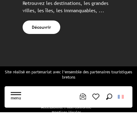
Retrouvez les destinations, les grandes
villes, les îles, les immanquables, ...
Découvrir
Site réalisé en partenariat avec l’ensemble des partenaires touristiques
bretons
Questions fréquentes
Cartes Bretagne & brochures
menu
Plan du site
Recherche
Voir les favoris
Accessibilité : non conforme
Mentions légales
Politique de confidentialité
Politique cookies
Paramètres des cookies
CGU Réservation