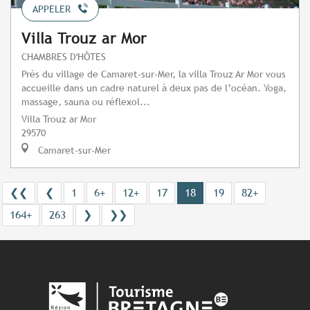
APPELER
Villa Trouz ar Mor
CHAMBRES D'HÔTES
Près du village de Camaret-sur-Mer, la villa Trouz Ar Mor vous
accueille dans un cadre naturel à deux pas de l’océan. Yoga,
massage, sauna ou réflexol...
Villa Trouz ar Mor
29570
Camaret-sur-Mer
❮❮
❮
1
6+
12+
17
18
19
82+
164+
263
❯
❯❯